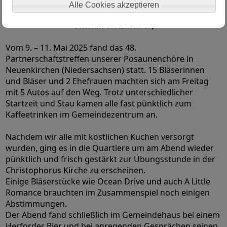
"Wo 30 Bläser gemeinsam musizieren, da kann Gott
Alle Cookies akzeptieren
nicht fern sein!" (aus der Predigt von Frau Pastorin
Uhrhan-Holzmüller)
Vom 9. – 11. Mai 2025 fand das 48.
Partnerschaftstreffen unserer Posaunenchöre in
Neuenkirchen (Niedersachsen) statt. 15 Bläserinnen
und Bläser und 2 Ehefrauen machten sich am Freitag
mit 5 Autos auf den Weg. Trotz unterschiedlicher
Startzeit und Stau kamen alle fast pünktlich zum
Kaffeetrinken im Gemeindezentrum an.
Nachdem wir alle mit köstlichen Kuchen versorgt
wurden, ging es in die Quartiere um am Abend wieder
pünktlich und frisch gestärkt zur Übungsstunde in der
Christophorus Kirche zu erscheinen.
Einige Bläserstücke wie Ocean Drive und auch A Little
Romance brauchten im Zusammenspiel noch einigen
Abstimmungen.
Der Abend fand schließlich im Gemeindehaus bei einem
Herforder Bier und bei anregenden Gesprächen seinen