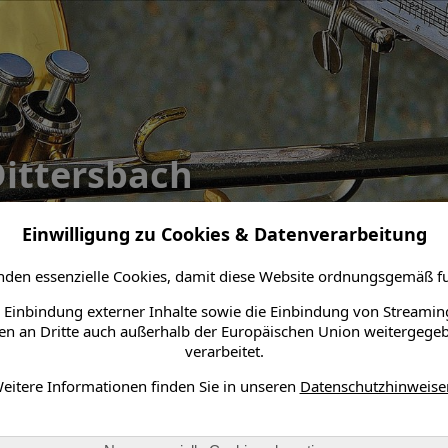
ittersbach
Einwilligung zu Cookies & Datenverarbeitung
BLICK ZURÜCK
GEMEINSAM
PROJEKTE
den essenzielle Cookies, damit diese Website ordnungsgemäß fu
 Einbindung externer Inhalte sowie die Einbindung von Streamin
n an Dritte auch außerhalb der Europäischen Union weitergege
nenchor Dittersbach
verarbeitet.
ger, neue Noten, Notenständer – die Kosten für diese Dinge sind
eitere Informationen finden Sie in unseren
Datenschutzhinweise
treuen BläserInnen beim gemeinsamen Musizieren ein Stück mehr
nd qualitativ musizieren, damit auch alle Zuhörer Freude haben.