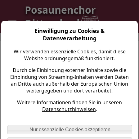
Posaunenchor
Dittersbach
Einwilligung zu Cookies &
Datenverarbeitung
Posaunenchor Dittersbach > Gemeinsam > Freunde
Wir verwenden essenzielle Cookies, damit diese
Partnerschaft mit dem
Website ordnungsgemäß funktioniert.
Posaunenchor Neuenkirchen
Durch die Einbindung externer Inhalte sowie die
Einbindung von Streaming-Inhalten werden Daten
Am Wochenende des "Tages der Republik 1977" (7.
an Dritte auch außerhalb der Europäischen Union
Oktober) begann für uns Dittersbacher Bläser eine
weitergegeben und dort verarbeitet.
herzliche und fruchtbringende Freundschaft zum
Posaunenchor Neuenkirchen. Reichlich 10 Bläser hatten
Weitere Informationen finden Sie in unseren
sich angekündigt. Da uns bewusst war, dass der Besuch
Datenschutzhinweisen
.
einer kirchlichen Gruppe aus dem "Westen"
hochoffiziell nicht möglich war, versuchten wir, den
Behörden ein Schnippchen zu schlagen. Dittersbach lag
Nur essenzielle Cookies akzeptieren
damals in einem Drei-Kreise-Eck, also an der