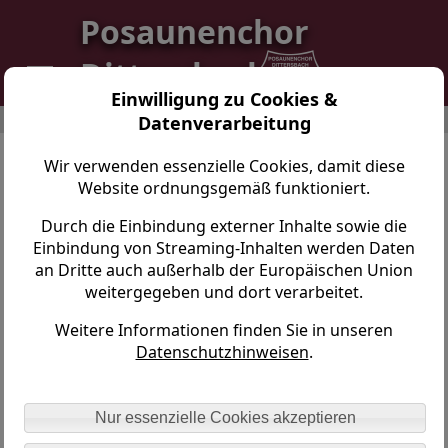
Posaunenchor
Dittersbach
Einwilligung zu Cookies &
Datenverarbeitung
Posaunenchor Dittersbach > Blick zurück > Bläser-Wochenende Neukirch/Sa.
Wir verwenden essenzielle Cookies, damit diese
Unser Bläser-Wochenende 2022 in
Website ordnungsgemäß funktioniert.
Neukirch/Sa.
Durch die Einbindung externer Inhalte sowie die
Einbindung von Streaming-Inhalten werden Daten
an Dritte auch außerhalb der Europäischen Union
weitergegeben und dort verarbeitet.
Weitere Informationen finden Sie in unseren
Datenschutzhinweisen
.
Nur essenzielle Cookies akzeptieren