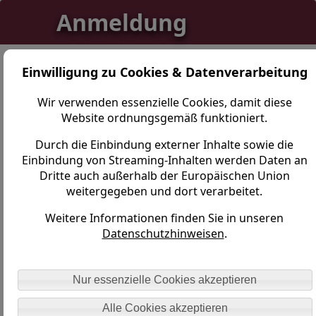
Anmeldung
Einwilligung zu Cookies & Datenverarbeitung
Der Zugriff auf diesen Bereich ist nur mit
Wir verwenden essenzielle Cookies, damit diese
entsprechenden Berechtigungen zulässig. Als
Website ordnungsgemäß funktioniert.
registrierter Nutzer füllen Sie bitte beide
Durch die Einbindung externer Inhalte sowie die
Felder aus.
Einbindung von Streaming-Inhalten werden Daten an
Dritte auch außerhalb der Europäischen Union
weitergegeben und dort verarbeitet.
BENUTZERNAME:
Weitere Informationen finden Sie in unseren
Datenschutzhinweisen
.
PASSWORT:
Nur essenzielle Cookies akzeptieren
Passwort vergessen
Alle Cookies akzeptieren